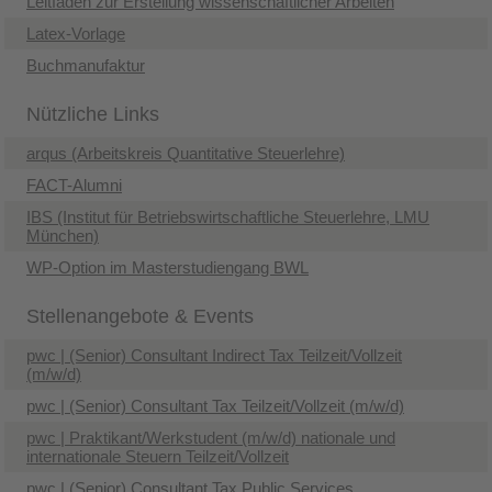
Leitfaden zur Erstellung wissenschaftlicher Arbeiten
Latex-Vorlage
Buchmanufaktur
Nützliche Links
arqus (Arbeitskreis Quantitative Steuerlehre)
FACT-Alumni
IBS (Institut für Betriebswirtschaftliche Steuerlehre, LMU
München)
WP-Option im Masterstudiengang BWL
Stellenangebote & Events
pwc | (Senior) Consultant Indirect Tax Teilzeit/Vollzeit
(m/w/d)
pwc | (Senior) Consultant Tax Teilzeit/Vollzeit (m/w/d)
pwc | Praktikant/Werkstudent (m/w/d) nationale und
internationale Steuern Teilzeit/Vollzeit
pwc | (Senior) Consultant Tax Public Services