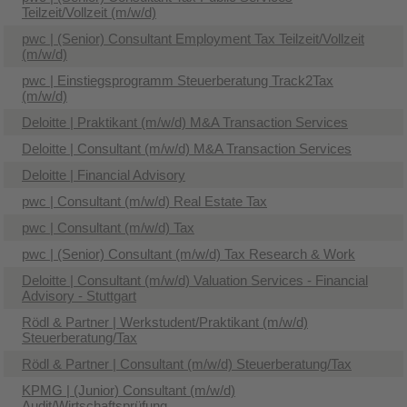
Teilzeit/Vollzeit (m/w/d)
pwc | (Senior) Consultant Employment Tax Teilzeit/Vollzeit
(m/w/d)
pwc | Einstiegsprogramm Steuerberatung Track2Tax
(m/w/d)
Deloitte | Praktikant (m/w/d) M&A Transaction Services
Deloitte | Consultant (m/w/d) M&A Transaction Services
Deloitte | Financial Advisory
pwc | Consultant (m/w/d) Real Estate Tax
pwc | Consultant (m/w/d) Tax
pwc | (Senior) Consultant (m/w/d) Tax Research & Work
Deloitte | Consultant (m/w/d) Valuation Services - Financial
Advisory - Stuttgart
Rödl & Partner | Werkstudent/Praktikant (m/w/d)
Steuerberatung/Tax
Rödl & Partner | Consultant (m/w/d) Steuerberatung/Tax
KPMG | (Junior) Consultant (m/w/d)
Audit/Wirtschaftsprüfung