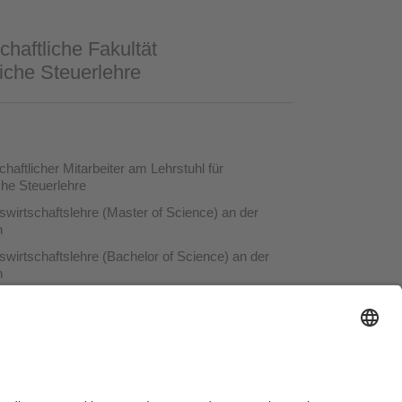
haftliche Fakultät
liche Steuerlehre
aftlicher Mitarbeiter am Lehrstuhl für
che Steuerlehre
swirtschaftslehre (Master of Science) an der
h
swirtschaftslehre (Bachelor of Science) an der
h
Roderbruch, Hannover
ausordnung
Sitemap
Kontakt
Barrierefreiheitserklärung