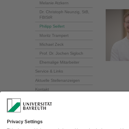
Melanie Atzkern
Dr. Christoph Neunzig, StB,
FBIStR
Philipp Seifert
Moritz Trampert
Michael Zeck
Prof. Dr. Jochen Sigloch
Ehemalige Mitarbeiter
Service & Links
Aktuelle Stellenanzeigen
Kontakt
Verantwortlich für 