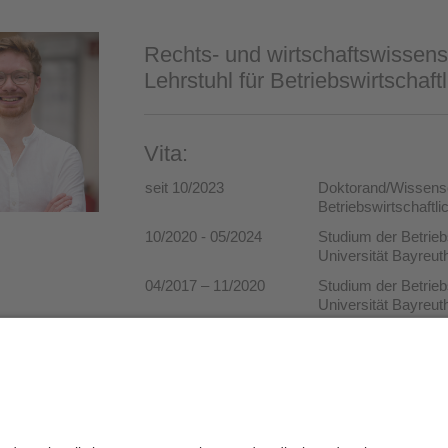
Rechts- und wirtschaftswissensc
Lehrstuhl für Betriebswirtschaft
Vita:
seit 10/2023
Doktorand/Wissensch
Betriebswirtschaftli
10/2020 - 05/2024
Studium der Betrieb
Universität Bayreut
04/2017 – 11/2020
Studium der Betrieb
Universität Bayreut
2016
Abitur an der IGS 
die Redaktion:
Melanie Atzkern
Datenschutz / Disclaimer
Impressum
H